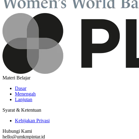
Materi Belajar
Dasar
Menengah
Lanjutan
Syarat & Ketentuan
Kebijakan Privasi
Hubungi Kami
hello@umkmpintar.id