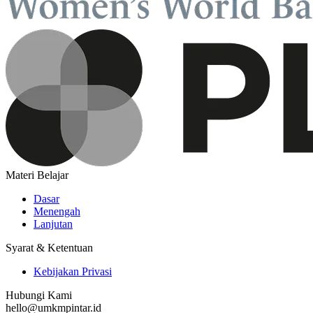
Materi Belajar
Dasar
Menengah
Lanjutan
Syarat & Ketentuan
Kebijakan Privasi
Hubungi Kami
hello@umkmpintar.id