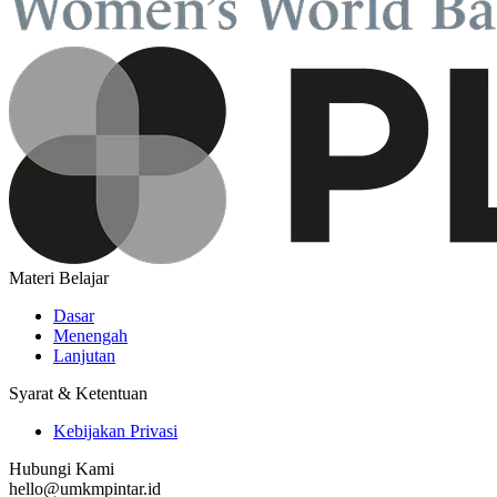
Materi Belajar
Dasar
Menengah
Lanjutan
Syarat & Ketentuan
Kebijakan Privasi
Hubungi Kami
hello@umkmpintar.id